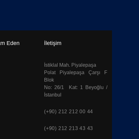
am Eden
İletişim
İstiklal Mah. Piyalepaşa
Polat Piyalepaşa Çarşı F
Blok
No: 26/1 Kat: 1 Beyoğlu /
İstanbul
(+90) 212 212 00 44
(+90) 212 213 43 43